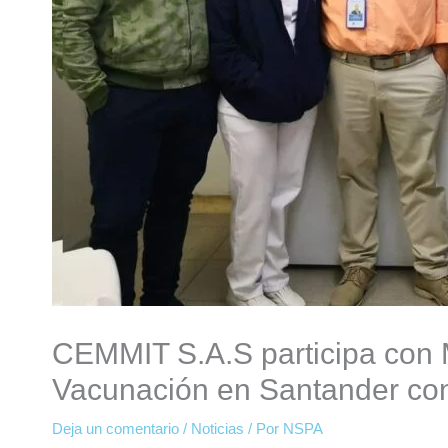
CEMMIT S.A.S participa con M
Vacunación en Santander con
Deja un comentario
/
Noticias
/ Por
NSPA