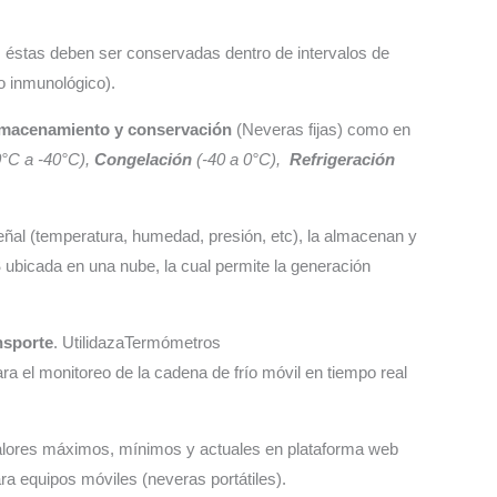
, éstas deben ser conservadas dentro de intervalos de
o inmunológico).
lmacenamiento y conservación
(Neveras fijas)
como en
0°C a -40°C),
Congelación
(-40 a 0°C),
Refrigeración
ñal (temperatura, humedad, presión, etc), la almacenan y
S
ubicada en una nube, la cual permite la generación
nsporte
. UtilidazaTermómetros
a el monitoreo de la cadena de frío móvil en tiempo real
alores máximos, mínimos y actuales en plataforma web
ra equipos móviles (neveras portátiles).