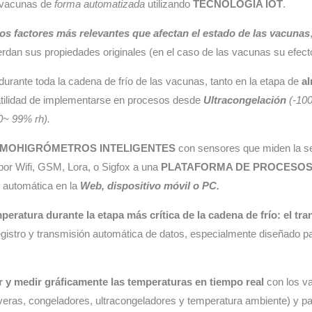
as vacunas de
forma automatizada
utilizando
TECNOLOGÍA IOT
.
los factores más relevantes que afectan el estado de las vacunas
erdan sus propiedades originales (en el caso de las vacunas su efect
durante toda la cadena de frío de las vacunas, tanto en la etapa de
a
rsatilidad de implementarse en procesos desde
Ultracongelación
(-10
0~ 99% rh).
MOHIGRÓMETROS INTELIGENTES
con sensores que miden la se
or Wifi, GSM, Lora, o Sigfox a una
PLATAFORMA DE PROCESO
automática en la
Web, dispositivo móvil o PC.
eratura durante la etapa más crítica de la cadena de frío: el tra
egistro y transmisión automática de datos, especialmente diseñado par
ar y medir gráficamente las temperaturas en tiempo real
con los v
everas, congeladores, ultracongeladores y temperatura ambiente) y pa