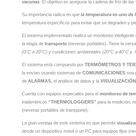
vacunas
. El objetivo es asegurar la cadena de frío de l
Su importancia radica en que
la temperatura es uno de 
temperatura específicos para evitar que se degraden y pi
El sistema implementado realiza un monitoreo inteligente 
la etapa de
transporte
(neveras portátiles). Tiene la ve
(0°C a 20°C) y condiciones ambientales (20°C a 40°C y 
El sistema está compuesto por
TERMÓMETROS Y TER
la envían usando sistemas de
COMUNICACIONES
sea p
de
ALARMAS,
el análisis de datos y la
VISUALIZACIÓN
Cuenta con equipos especiales para el
monitoreo de temp
inalámbricos
“THERMOLOGGERS”
para la medición, r
(neveras portátiles de transporte).
La gran ventaja de este sistema es que permite
visualiz
desde un dispositivo móvil o un PC para equipos fijos (n