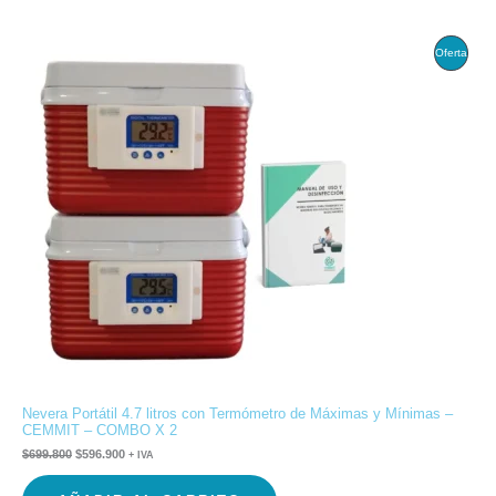
El
El
Produ
Oferta
precio
precio
original
actual
En
era:
es:
$699.800.
$596.900.
Ofert
Nevera Portátil 4.7 litros con Termómetro de Máximas y Mínimas –
CEMMIT – COMBO X 2
$
699.800
$
596.900
+ IVA