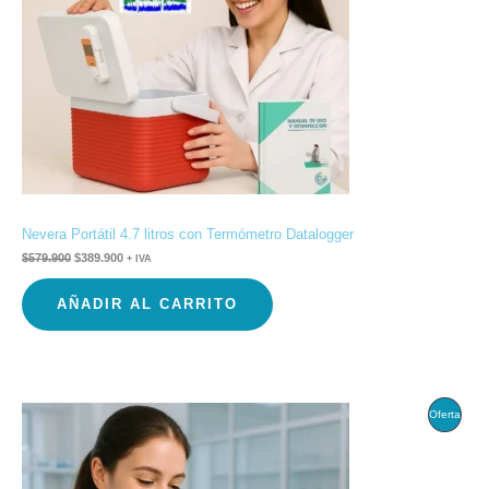
Nevera Portátil 4.7 litros con Termómetro Datalogger
$
579.900
$
389.900
+ IVA
AÑADIR AL CARRITO
El
El
Produ
Oferta
precio
precio
original
actual
En
era:
es:
$349.900.
$299.900.
Ofert