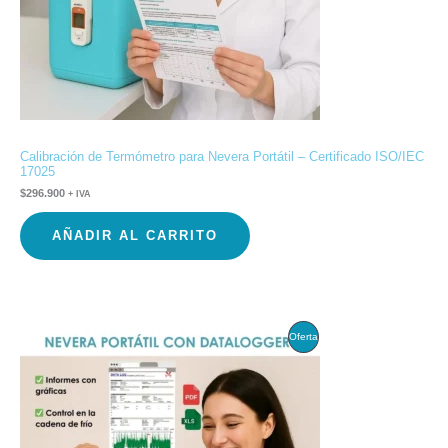
Calibración de Termómetro para Nevera Portátil – Certificado ISO/IEC
17025
$
296.900
+ IVA
AÑADIR AL CARRITO
El
El
Producto
Oferta
precio
precio
original
actual
En
era:
es:
$579.900.
$389.900.
Oferta