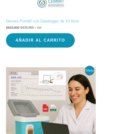
Nevera Portátil con Datalogger de 10 litros
$
603.900
$
439.900
+ IVA
AÑADIR AL CARRITO
El
El
Producto
Oferta
precio
precio
original
actual
En
era:
es:
$579.900.
$389.900.
Oferta