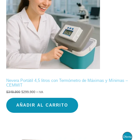
Nevera Portátil 4,5 litros con Termómetro de Máximas y Mínimas –
CEMMIT
$
349.900
$
299.900
+ IVA
AÑADIR AL CARRITO
El
El
Produ
Oferta
precio
precio