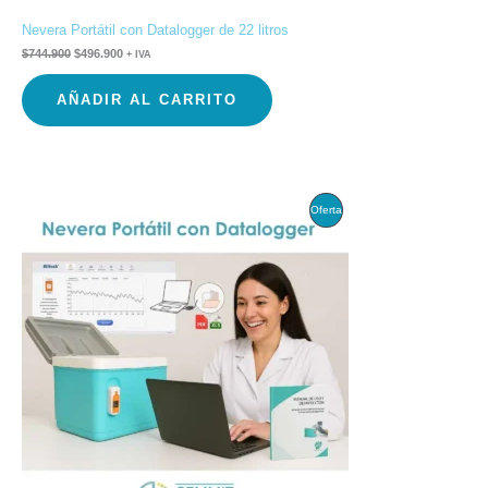
Nevera Portátil con Datalogger de 22 litros
$
744.900
$
496.900
+ IVA
AÑADIR AL CARRITO
El
El
Producto
Oferta
precio
precio
original
actual
En
era:
es:
$603.900.
$439.900.
Oferta