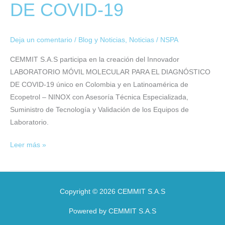
DE COVID-19
del
LABORATORIO
MÓVIL
Deja un comentario
/
Blog y Noticias
,
Noticias
/
NSPA
DE
COVID-
CEMMIT S.A.S participa en la creación del Innovador
19
LABORATORIO MÓVIL MOLECULAR PARA EL DIAGNÓSTICO
DE COVID-19 único en Colombia y en Latinoamérica de
Ecopetrol – NINOX con Asesoría Técnica Especializada,
Suministro de Tecnología y Validación de los Equipos de
Laboratorio.
Leer más »
Copyright © 2026
CEMMIT S.A.S
Powered by
CEMMIT S.A.S