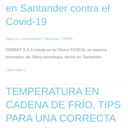
19
en Santander contra el
Covid-19
Deja un comentario
/
Noticias
/
NSPA
CEMMIT S.A.S instala en la Clínica FOSCAL un sistema
innovador, de última tecnología, hecho en Santander
Leer más »
TEMPERATURA EN
TEMPERATURA
EN
CADENA DE FRÍO, TIPS
CADENA
DE
PARA UNA CORRECTA
FRÍO,
TIPS