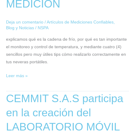
MEDICIÓN
PARA
UNA
CORRECTA
Deja un comentario
/
Artículos de Mediciones Confiables
,
MEDICIÓN
Blog y Noticias
/
NSPA
explicamos qué es la cadena de frío, por qué es tan importante
el monitoreo y control de temperatura, y mediante cuatro (4)
sencillos pero muy útiles tips cómo realizarlo correctamente en
tus neveras portátiles.
Leer más »
CEMMIT S.A.S participa
CEMMIT
S.A.S
en la creación del
participa
en
LABORATORIO MÓVIL
la
creación