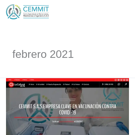
Ir
al
contenido
febrero 2021
CEMMIT
S.A.S
EMPRESA
CLAVE
EN
VACUNACIÓN
CONTRA
COVID-