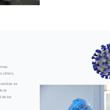
ersas
o clínico.
muestras se
o la
d de los