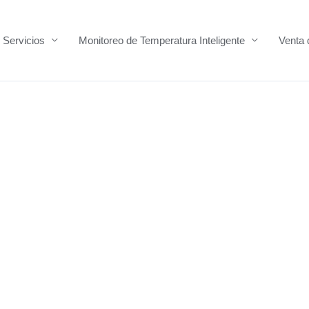
Servicios
Monitoreo de Temperatura Inteligente
Venta 
eguridad !
n y
a
 de