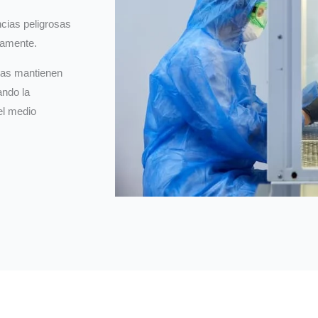
cias peligrosas
adamente.
inas mantienen
ando la
el medio