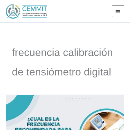
Ir
MEN
al
PRI
contenido
frecuencia calibración
de tensiómetro digital
¿Con
qué
frecuencia
se
debe